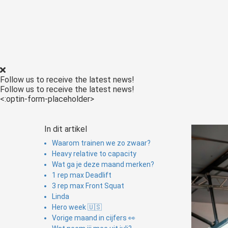
ezoeker.
Voorkeuren opslaan
Follow us to receive the latest news!
Follow us to receive the latest news!
<:optin-form-placeholder>
In dit artikel
Waarom trainen we zo zwaar?
Heavy relative to capacity
Wat ga je deze maand merken?
1 rep max Deadlift
3 rep max Front Squat
Linda
Hero week 🇺🇸
Vorige maand in cijfers 👀